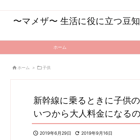
〜マメザ〜 生活に役に立つ豆
ホーム

ホーム
>

子供
新幹線に乗るときに子供
いつから大人料金になる

2019年6月29日

2019年9月16日