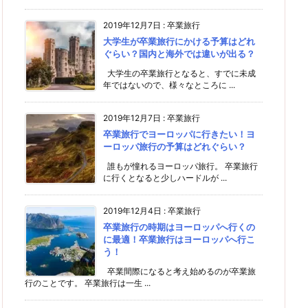
2019年12月7日
:
卒業旅行
大学生が卒業旅行にかける予算はどれ
ぐらい？国内と海外では違いが出る？
大学生の卒業旅行となると、すでに未成
年ではないので、様々なところに ...
2019年12月7日
:
卒業旅行
卒業旅行でヨーロッパに行きたい！ヨ
ーロッパ旅行の予算はどれぐらい？
誰もが憧れるヨーロッパ旅行。 卒業旅行
に行くとなると少しハードルが ...
2019年12月4日
:
卒業旅行
卒業旅行の時期はヨーロッパへ行くの
に最適！卒業旅行はヨーロッパへ行こ
う！
卒業間際になると考え始めるのが卒業旅
行のことです。 卒業旅行は一生 ...