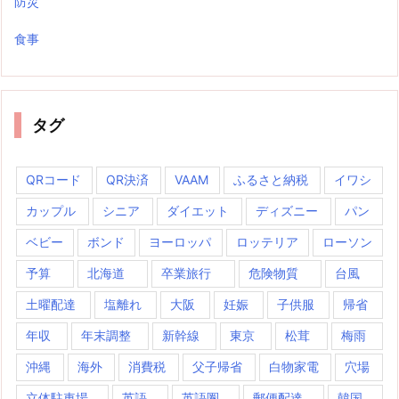
防災
食事
タグ
QRコード
QR決済
VAAM
ふるさと納税
イワシ
カップル
シニア
ダイエット
ディズニー
パン
ベビー
ボンド
ヨーロッパ
ロッテリア
ローソン
予算
北海道
卒業旅行
危険物質
台風
土曜配達
塩離れ
大阪
妊娠
子供服
帰省
年収
年末調整
新幹線
東京
松茸
梅雨
沖縄
海外
消費税
父子帰省
白物家電
穴場
立体駐車場
英語
英語圏
郵便配達
韓国