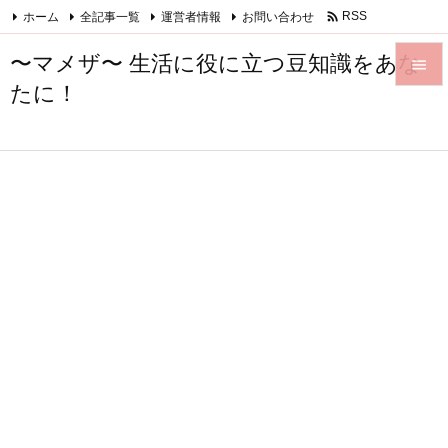

ホーム
全記事一覧
運営者情報
お問い合わせ
RSS
Feedly
〜マメザ〜 生活に役に立つ豆知識をあな

たに！

メニュ

サイド

前へ

次へ

検索