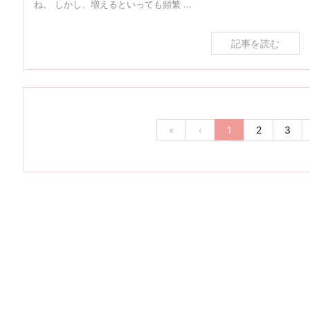
ね。 しかし、増えるといっても頻繁 ...
記事を読む
«
‹
1
2
3