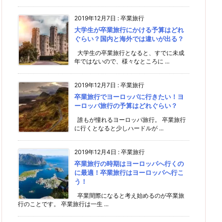
2019年12月7日
:
卒業旅行
大学生が卒業旅行にかける予算はどれ
ぐらい？国内と海外では違いが出る？
大学生の卒業旅行となると、すでに未成
年ではないので、様々なところに ...
2019年12月7日
:
卒業旅行
卒業旅行でヨーロッパに行きたい！ヨ
ーロッパ旅行の予算はどれぐらい？
誰もが憧れるヨーロッパ旅行。 卒業旅行
に行くとなると少しハードルが ...
2019年12月4日
:
卒業旅行
卒業旅行の時期はヨーロッパへ行くの
に最適！卒業旅行はヨーロッパへ行こ
う！
卒業間際になると考え始めるのが卒業旅
行のことです。 卒業旅行は一生 ...