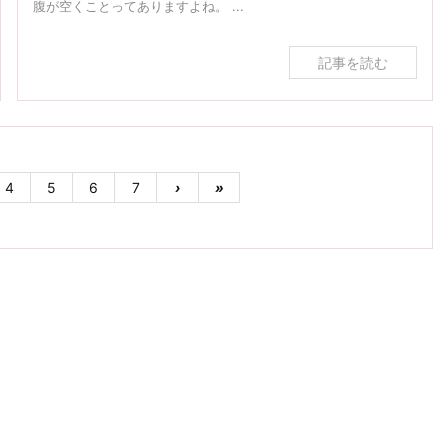
腹が空くことってありますよね。 ...
記事を読む
4
5
6
7
›
»