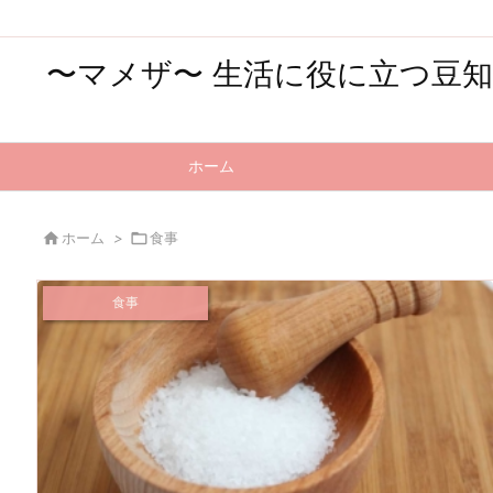
〜マメザ〜 生活に役に立つ豆
ホーム

ホーム
>

食事
食事