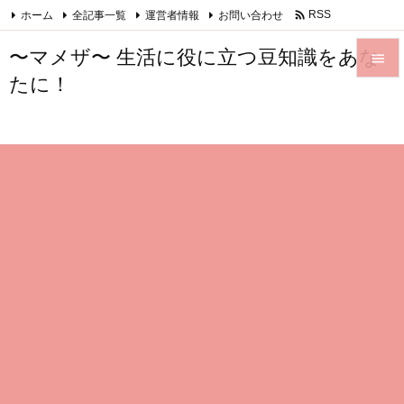

ホーム
全記事一覧
運営者情報
お問い合わせ
RSS
Feedly
〜マメザ〜 生活に役に立つ豆知識をあな

たに！

メニュ

サイド

前へ

次へ

検索