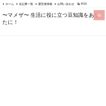

ホーム
全記事一覧
運営者情報
お問い合わせ
RSS
Feedly
〜マメザ〜 生活に役に立つ豆知識をあな

たに！

メニュ

サイド

前へ

次へ

検索