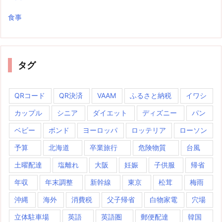
食事
タグ
QRコード
QR決済
VAAM
ふるさと納税
イワシ
カップル
シニア
ダイエット
ディズニー
パン
ベビー
ボンド
ヨーロッパ
ロッテリア
ローソン
予算
北海道
卒業旅行
危険物質
台風
土曜配達
塩離れ
大阪
妊娠
子供服
帰省
年収
年末調整
新幹線
東京
松茸
梅雨
沖縄
海外
消費税
父子帰省
白物家電
穴場
立体駐車場
英語
英語圏
郵便配達
韓国