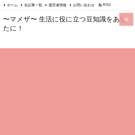

ホーム
全記事一覧
運営者情報
お問い合わせ
RSS
Feedly
〜マメザ〜 生活に役に立つ豆知識をあな

たに！

メニュ

サイド

前へ

次へ

検索