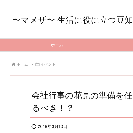
〜マメザ〜 生活に役に立つ豆
ホーム

ホーム
>

イベント
会社行事の花見の準備を
るべき！？

2019年3月10日