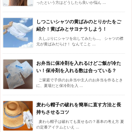
ったという方はどうしたら良いか悩ん ...
しつこいシャツの黄ばみのとりかたをご
紹介！黄ばみとサヨナラしよう！
久しぶりにシャツを出してみたら…。 シャツの襟
元が黄ばみだらけ！ なんてこと ...
お弁当に保冷剤を入れるけどご飯が冷た
い！保冷剤を入れる数は合っている？
ご家庭で子供のお弁当や主人のお弁当を作るとき
に、夏場だと保冷剤を入 ...
麦わら帽子の破れを簡単に直す方法と長
持ちさせるコツ
麦わら帽子は破れても直せるの？基本の考え方 夏
の定番アイテムといえ ...