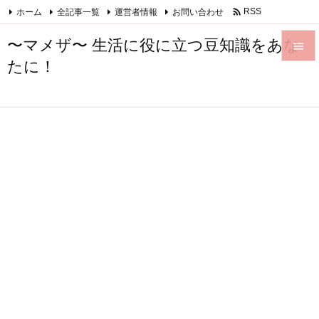

ホーム
全記事一覧
運営者情報
お問い合わせ
RSS
Feedly
〜マメザ〜 生活に役に立つ豆知識をあな

たに！

メニュ

サイド

前へ

次へ

検索