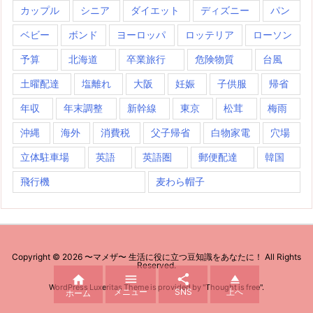
カップル
シニア
ダイエット
ディズニー
パン
ベビー
ボンド
ヨーロッパ
ロッテリア
ローソン
予算
北海道
卒業旅行
危険物質
台風
土曜配達
塩離れ
大阪
妊娠
子供服
帰省
年収
年末調整
新幹線
東京
松茸
梅雨
沖縄
海外
消費税
父子帰省
白物家電
穴場
立体駐車場
英語
英語圏
郵便配達
韓国
飛行機
麦わら帽子
Copyright ©
2026
〜マメザ〜 生活に役に立つ豆知識をあなたに！
All Rights
Reserved.




WordPress Luxeritas Theme is provided by "
Thought is free
".
メニュー
SNS
上へ
ホーム