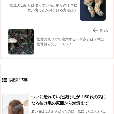
松茸のぬめりは腐っている証拠なの！？松
茸が腐ったか見分ける方法は？

Prev
松茸の取り方で注意するべき点とは？秋は
松茸狩りのシーズン！

関連記事
ついに恐れていた抜け毛が！50代の気に
なる抜け毛の原因から対策まで
若い頃はふさふさだったのに、気にしたこともなか