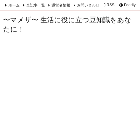
ホーム
全記事一覧
運営者情報
お問い合わせ

RSS
Feedly

メニュ
〜マメザ〜 生活に役に立つ豆知識をあな

たに！
サイド

前へ

次へ

検索