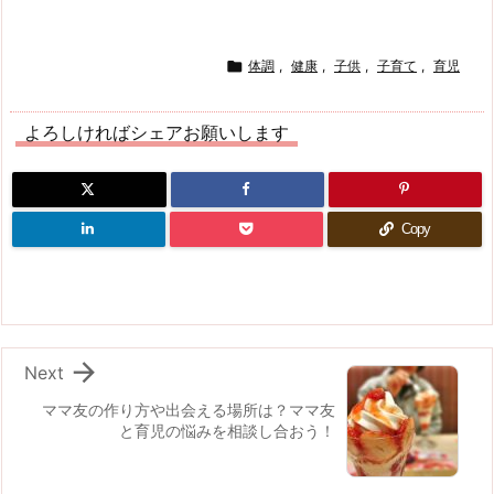

体調
,
健康
,
子供
,
子育て
,
育児
よろしければシェアお願いします
Copy

Next
ママ友の作り方や出会える場所は？ママ友
と育児の悩みを相談し合おう！