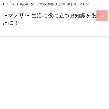

ホーム
全記事一覧
運営者情報
お問い合わせ
RSS
Feedly
〜マメザ〜 生活に役に立つ豆知識をあな

たに！

メニュ

サイド

前へ

次へ

検索