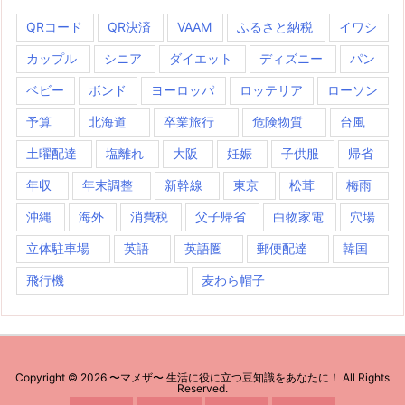
QRコード
QR決済
VAAM
ふるさと納税
イワシ
カップル
シニア
ダイエット
ディズニー
パン
ベビー
ボンド
ヨーロッパ
ロッテリア
ローソン
予算
北海道
卒業旅行
危険物質
台風
土曜配達
塩離れ
大阪
妊娠
子供服
帰省
年収
年末調整
新幹線
東京
松茸
梅雨
沖縄
海外
消費税
父子帰省
白物家電
穴場
立体駐車場
英語
英語圏
郵便配達
韓国
飛行機
麦わら帽子
Copyright ©
2026
〜マメザ〜 生活に役に立つ豆知識をあなたに！
All Rights
Reserved.