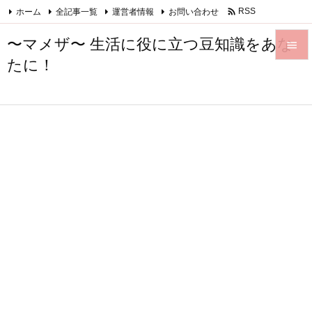

ホーム
全記事一覧
運営者情報
お問い合わせ
RSS
Feedly
〜マメザ〜 生活に役に立つ豆知識をあな

たに！

メニュ

サイド

前へ

次へ

検索