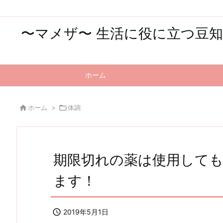
〜マメザ〜 生活に役に立つ豆
ホーム

ホーム
>

体調
期限切れの薬は使用しても
ます！

2019年5月1日