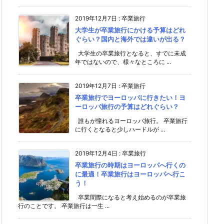
2019年12月7日
:
卒業旅行
大学生が卒業旅行にかける予算はどれ
ぐらい？国内と海外では違いが出る？
大学生の卒業旅行となると、すでに未成
年ではないので、様々なところに ...
2019年12月7日
:
卒業旅行
卒業旅行でヨーロッパに行きたい！ヨ
ーロッパ旅行の予算はどれぐらい？
誰もが憧れるヨーロッパ旅行。 卒業旅行
に行くとなると少しハードルが ...
2019年12月4日
:
卒業旅行
卒業旅行の時期はヨーロッパへ行くの
に最適！卒業旅行はヨーロッパへ行こ
う！
卒業間際になると考え始めるのが卒業旅
行のことです。 卒業旅行は一生 ...