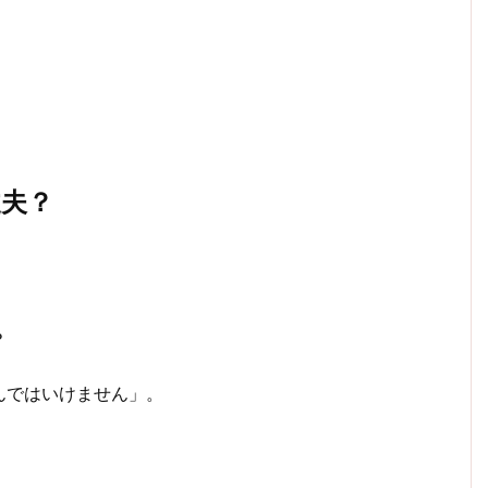
夫？
？
んではいけません」。