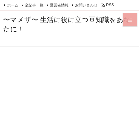

ホーム
全記事一覧
運営者情報
お問い合わせ
RSS
Feedly
〜マメザ〜 生活に役に立つ豆知識をあな

たに！

メニュ

サイド

前へ

次へ

検索