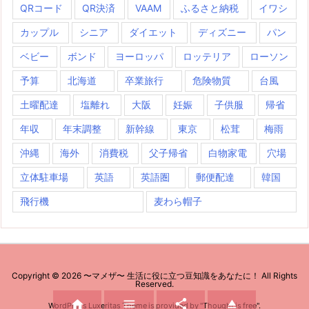
QRコード
QR決済
VAAM
ふるさと納税
イワシ
カップル
シニア
ダイエット
ディズニー
パン
ベビー
ボンド
ヨーロッパ
ロッテリア
ローソン
予算
北海道
卒業旅行
危険物質
台風
土曜配達
塩離れ
大阪
妊娠
子供服
帰省
年収
年末調整
新幹線
東京
松茸
梅雨
沖縄
海外
消費税
父子帰省
白物家電
穴場
立体駐車場
英語
英語圏
郵便配達
韓国
飛行機
麦わら帽子
Copyright ©
2026
〜マメザ〜 生活に役に立つ豆知識をあなたに！
All Rights
Reserved.




WordPress Luxeritas Theme is provided by "
Thought is free
".