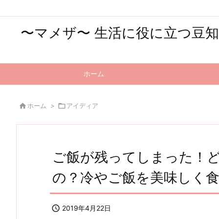
〜マメザ〜 生活に役に立つ豆
ホーム

ホーム
>

アイディア
ご飯が残ってしまった！
の？冷やご飯を美味しく

2019年4月22日