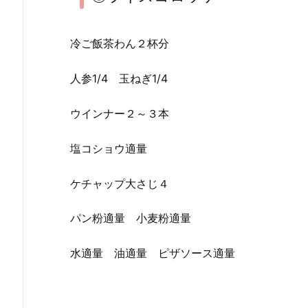
冷ご飯茶わん２杯分
人参1/4 玉ねぎ1/4
ウインナー２～３本
塩コショウ適量
ケチャップ大さじ４
パン粉適量 小麦粉適量
水適量 油適量 ピザソース適量