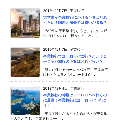
2019年12月7日
:
卒業旅行
大学生が卒業旅行にかける予算はどれ
ぐらい？国内と海外では違いが出る？
大学生の卒業旅行となると、すでに未成
年ではないので、様々なところに ...
2019年12月7日
:
卒業旅行
卒業旅行でヨーロッパに行きたい！ヨ
ーロッパ旅行の予算はどれぐらい？
誰もが憧れるヨーロッパ旅行。 卒業旅行
に行くとなると少しハードルが ...
2019年12月4日
:
卒業旅行
卒業旅行の時期はヨーロッパへ行くの
に最適！卒業旅行はヨーロッパへ行こ
う！
卒業間際になると考え始めるのが卒業旅
行のことです。 卒業旅行は一生 ...