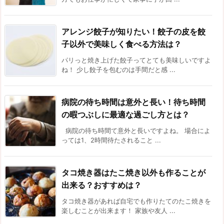
アレンジ餃子が知りたい！餃子の皮を餃
子以外で美味しく食べる方法は？
パリっと焼き上げた餃子ってとても美味しいですよ
ね！ 少し餃子を包むのは手間だと感 ...
病院の待ち時間は意外と長い！待ち時間
の暇つぶしに最適な過ごし方とは？
病院の待ち時間て意外と長いですよね。 場合によ
っては1、2時間待たされること ...
タコ焼き器はたこ焼き以外も作ることが
出来る？おすすめは？
タコ焼き器があれば自宅でも作りたてのたこ焼きを
楽しむことが出来ます！ 家族や友人 ...