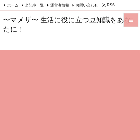

ホーム
全記事一覧
運営者情報
お問い合わせ
RSS
Feedly
〜マメザ〜 生活に役に立つ豆知識をあな

たに！

メニュ

サイド

前へ

次へ

検索