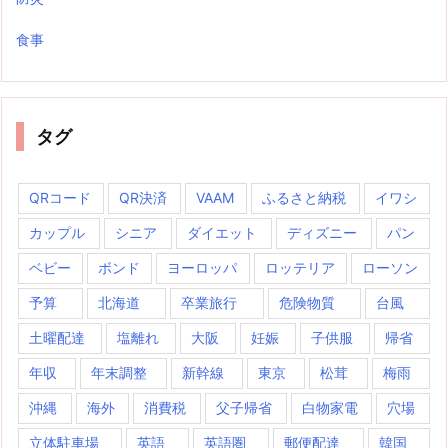
食事
タグ
QRコード
QR決済
VAAM
ふるさと納税
イワシ
カップル
シニア
ダイエット
ディズニー
パン
ベビー
ボンド
ヨーロッパ
ロッテリア
ローソン
予算
北海道
卒業旅行
危険物質
台風
土曜配達
塩離れ
大阪
妊娠
子供服
帰省
年収
年末調整
新幹線
東京
松茸
梅雨
沖縄
海外
消費税
父子帰省
白物家電
穴場
立体駐車場
英語
英語圏
郵便配達
韓国