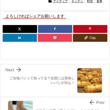

アイディア
,
キッチン
,
料理
,
食事
よろしければシェアお願いします
Copy

Next
ご当地パンって知ってる？全国には美味し
いパンが沢山！

Prev