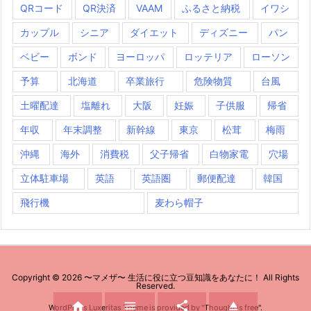
QRコード
QR決済
VAAM
ふるさと納税
イワシ
カップル
シニア
ダイエット
ディズニー
パン
ベビー
ボンド
ヨーロッパ
ロッテリア
ローソン
予算
北海道
卒業旅行
危険物質
台風
土曜配達
塩離れ
大阪
妊娠
子供服
帰省
年収
年末調整
新幹線
東京
松茸
梅雨
沖縄
海外
消費税
父子帰省
白物家電
穴場
立体駐車場
英語
英語圏
郵便配達
韓国
飛行機
麦わら帽子
Copyright ©
2026
〜マメザ〜 生活に役に立つ豆知識をあなたに！
All Rights
Reserved.




WordPress Luxeritas Theme is provided by "
Thought is free
".