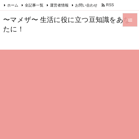

ホーム
全記事一覧
運営者情報
お問い合わせ
RSS
Feedly
〜マメザ〜 生活に役に立つ豆知識をあな

たに！

メニュ

サイド

前へ

次へ

検索