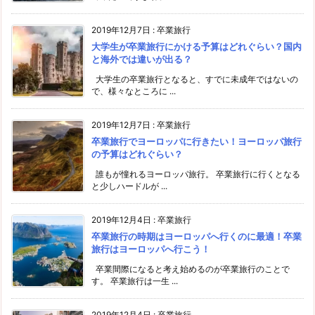
2019年12月7日
:
卒業旅行
大学生が卒業旅行にかける予算はどれぐらい？国内
と海外では違いが出る？
大学生の卒業旅行となると、すでに未成年ではないの
で、様々なところに ...
2019年12月7日
:
卒業旅行
卒業旅行でヨーロッパに行きたい！ヨーロッパ旅行
の予算はどれぐらい？
誰もが憧れるヨーロッパ旅行。 卒業旅行に行くとなる
と少しハードルが ...
2019年12月4日
:
卒業旅行
卒業旅行の時期はヨーロッパへ行くのに最適！卒業
旅行はヨーロッパへ行こう！
卒業間際になると考え始めるのが卒業旅行のことで
す。 卒業旅行は一生 ...
2019年12月4日
:
卒業旅行