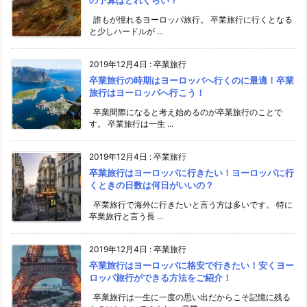
の予算はどれぐらい？
誰もが憧れるヨーロッパ旅行。 卒業旅行に行くとなる
と少しハードルが ...
2019年12月4日
:
卒業旅行
卒業旅行の時期はヨーロッパへ行くのに最適！卒業
旅行はヨーロッパへ行こう！
卒業間際になると考え始めるのが卒業旅行のことで
す。 卒業旅行は一生 ...
2019年12月4日
:
卒業旅行
卒業旅行はヨーロッパに行きたい！ヨーロッパに行
くときの日数は何日がいいの？
卒業旅行で海外に行きたいと言う方は多いです。 特に
卒業旅行と言う長 ...
2019年12月4日
:
卒業旅行
卒業旅行はヨーロッパに格安で行きたい！安くヨー
ロッパ旅行ができる方法をご紹介！
卒業旅行は一生に一度の思い出だからこそ記憶に残る