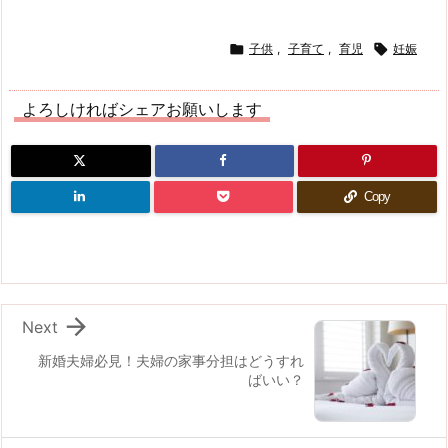

子供
,
子育て
,
育児

妊娠
よろしければシェアお願いします
Copy

Next
新婚夫婦必見！夫婦の家事分担はどうすれ
ばいい？