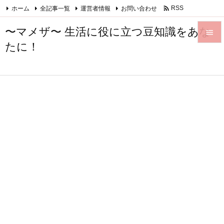

ホーム
全記事一覧
運営者情報
お問い合わせ
RSS
Feedly
〜マメザ〜 生活に役に立つ豆知識をあな

たに！

メニュ

サイド

前へ

次へ

検索