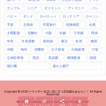
カップル
シニア
ダイエット
ディズニー
パン
ベビー
ボンド
ヨーロッパ
ロッテリア
ローソン
予算
北海道
卒業旅行
危険物質
台風
土曜配達
塩離れ
大阪
妊娠
子供服
帰省
年収
年末調整
新幹線
東京
松茸
梅雨
沖縄
海外
消費税
父子帰省
白物家電
穴場
立体駐車場
英語
英語圏
郵便配達
韓国
飛行機
麦わら帽子
Copyright ©
2026
〜マメザ〜 生活に役に立つ豆知識をあなたに！
All Rights
Reserved.




WordPress Luxeritas Theme is provided by "
Thought is free
".
メニュー
SNS
上へ
ホーム