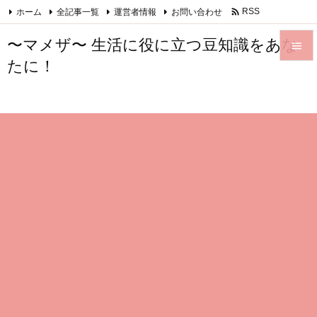

ホーム
全記事一覧
運営者情報
お問い合わせ
RSS
Feedly
〜マメザ〜 生活に役に立つ豆知識をあな

たに！

メニュ

サイド

前へ

次へ

検索