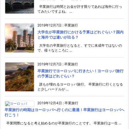
卒業旅行は時間とお金が許す限りであれば海外に行っ
てみたいですよね。 ...
2019年12月7日
:
卒業旅行
大学生が卒業旅行にかける予算はどれぐらい？国内
と海外では違いが出る？
大学生の卒業旅行となると、すでに未成年ではないの
で、様々なところに ...
2019年12月7日
:
卒業旅行
卒業旅行でヨーロッパに行きたい！ヨーロッパ旅行
の予算はどれぐらい？
誰もが憧れるヨーロッパ旅行。 卒業旅行に行くとなる
と少しハードルが ...
2019年12月4日
:
卒業旅行
卒業旅行の時期はヨーロッパへ行くのに最適！卒業旅行はヨーロッパへ
行こう！
卒業間際になると考え始めるのが卒業旅行のことです。 卒業旅行は一生 ...