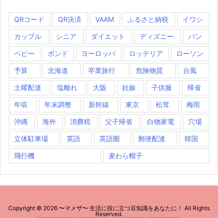
QRコード
QR決済
VAAM
ふるさと納税
イワシ
カップル
シニア
ダイエット
ディズニー
パン
ベビー
ボンド
ヨーロッパ
ロッテリア
ローソン
予算
北海道
卒業旅行
危険物質
台風
土曜配達
塩離れ
大阪
妊娠
子供服
帰省
年収
年末調整
新幹線
東京
松茸
梅雨
沖縄
海外
消費税
父子帰省
白物家電
穴場
立体駐車場
英語
英語圏
郵便配達
韓国
飛行機
麦わら帽子
Copyright ©
2026
〜マメザ〜 生活に役に立つ豆知識をあなたに！
All Rights
Reserved.