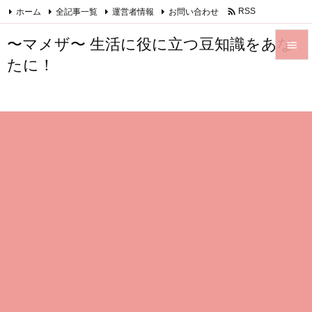

ホーム
全記事一覧
運営者情報
お問い合わせ
RSS
Feedly
〜マメザ〜 生活に役に立つ豆知識をあな

たに！

メニュ

サイド

前へ

次へ

検索