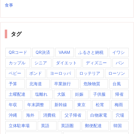
食事
タグ
QRコード
QR決済
VAAM
ふるさと納税
イワシ
カップル
シニア
ダイエット
ディズニー
パン
ベビー
ボンド
ヨーロッパ
ロッテリア
ローソン
予算
北海道
卒業旅行
危険物質
台風
土曜配達
塩離れ
大阪
妊娠
子供服
帰省
年収
年末調整
新幹線
東京
松茸
梅雨
沖縄
海外
消費税
父子帰省
白物家電
穴場
立体駐車場
英語
英語圏
郵便配達
韓国