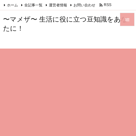

ホーム
全記事一覧
運営者情報
お問い合わせ
RSS
Feedly
〜マメザ〜 生活に役に立つ豆知識をあな

たに！

メニュ

サイド

前へ

次へ

検索