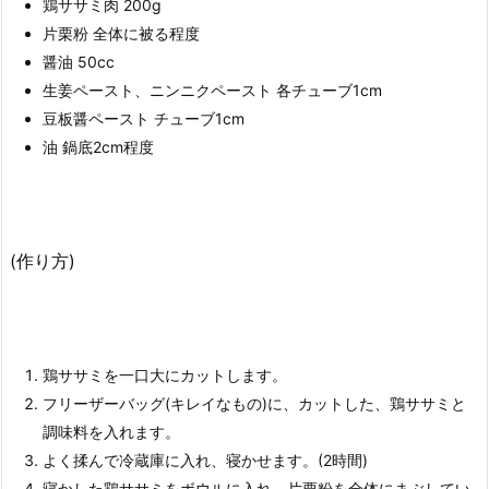
鶏ササミ肉 200g
片栗粉 全体に被る程度
醤油 50cc
生姜ペースト、ニンニクペースト 各チューブ1cm
豆板醤ペースト チューブ1cm
油 鍋底2cm程度
(作り方)
鶏ササミを一口大にカットします。
フリーザーバッグ(キレイなもの)に、カットした、鶏ササミと
調味料を入れます。
よく揉んで冷蔵庫に入れ、寝かせます。(2時間)
寝かした鶏ササミをボウルに入れ、片栗粉を全体にまぶしてい