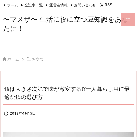

ホーム
全記事一覧
運営者情報
お問い合わせ
RSS
Feedly
〜マメザ〜 生活に役に立つ豆知識をあな

たに！

メニュ

サイド

ホーム
>

おやつ

前へ

次へ
鍋は大きさ次第で味が激変する!?一人暮らし用に最

適な鍋の選び方
検索

2019年4月15日