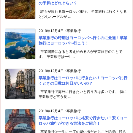
の予算はどれぐらい？
誰もが憧れるヨーロッパ旅行。 卒業旅行に行くとなる
と少しハードルが ...
2019年12月4日
:
卒業旅行
卒業旅行の時期はヨーロッパへ行くのに最適！卒業
旅行はヨーロッパへ行こう！
卒業間際になると考え始めるのが卒業旅行のことで
す。 卒業旅行は一生 ...
2019年12月4日
:
卒業旅行
卒業旅行はヨーロッパに行きたい！ヨーロッパに行
くときの日数は何日がいいの？
卒業旅行で海外に行きたいと言う方は多いです。 特に
卒業旅行と言う長 ...
2019年12月4日
:
卒業旅行
卒業旅行はヨーロッパに格安で行きたい！安くヨー
ロッパ旅行ができる方法をご紹介！
卒業旅行は一生に一度の思い出だからこそ記憶に残る