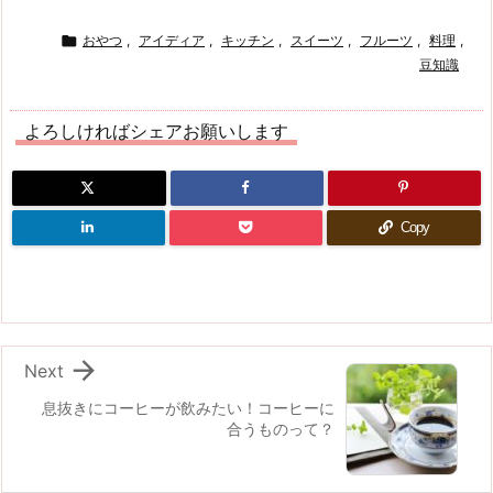

おやつ
,
アイディア
,
キッチン
,
スイーツ
,
フルーツ
,
料理
,
豆知識
よろしければシェアお願いします
Copy

Next
息抜きにコーヒーが飲みたい！コーヒーに
合うものって？