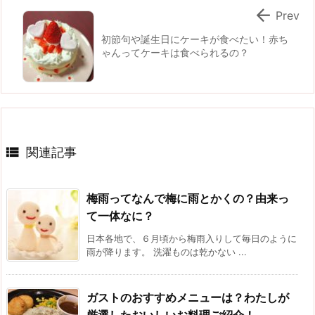

Prev
初節句や誕生日にケーキが食べたい！赤ち
ゃんってケーキは食べられるの？

関連記事
梅雨ってなんで梅に雨とかくの？由来っ
て一体なに？
日本各地で、６月頃から梅雨入りして毎日のように
雨が降ります。 洗濯ものは乾かない ...
ガストのおすすめメニューは？わたしが