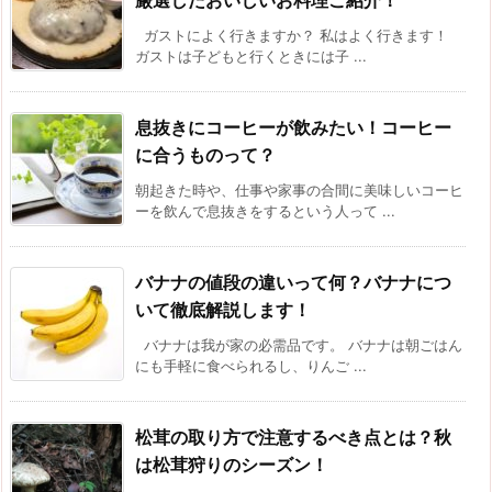
厳選したおいしいお料理ご紹介！
ガストによく行きますか？ 私はよく行きます！
ガストは子どもと行くときには子 ...
息抜きにコーヒーが飲みたい！コーヒー
に合うものって？
朝起きた時や、仕事や家事の合間に美味しいコーヒ
ーを飲んで息抜きをするという人って ...
バナナの値段の違いって何？バナナにつ
いて徹底解説します！
バナナは我が家の必需品です。 バナナは朝ごはん
にも手軽に食べられるし、りんご ...
松茸の取り方で注意するべき点とは？秋
は松茸狩りのシーズン！