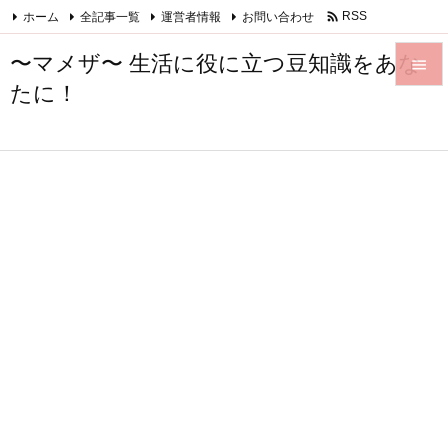

ホーム
全記事一覧
運営者情報
お問い合わせ
RSS
Feedly
〜マメザ〜 生活に役に立つ豆知識をあな

たに！

メニュ

サイド

前へ

次へ

検索