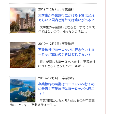
2019年12月7日
:
卒業旅行
大学生が卒業旅行にかける予算はどれ
ぐらい？国内と海外では違いが出る？
大学生の卒業旅行となると、すでに未成
年ではないので、様々なところに ...
2019年12月7日
:
卒業旅行
卒業旅行でヨーロッパに行きたい！ヨ
ーロッパ旅行の予算はどれぐらい？
誰もが憧れるヨーロッパ旅行。 卒業旅行
に行くとなると少しハードルが ...
2019年12月4日
:
卒業旅行
卒業旅行の時期はヨーロッパへ行くの
に最適！卒業旅行はヨーロッパへ行こ
う！
卒業間際になると考え始めるのが卒業旅
行のことです。 卒業旅行は一生 ...