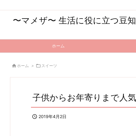
〜マメザ〜 生活に役に立つ豆
ホーム

ホーム
>

スイーツ
子供からお年寄りまで人

2019年4月2日