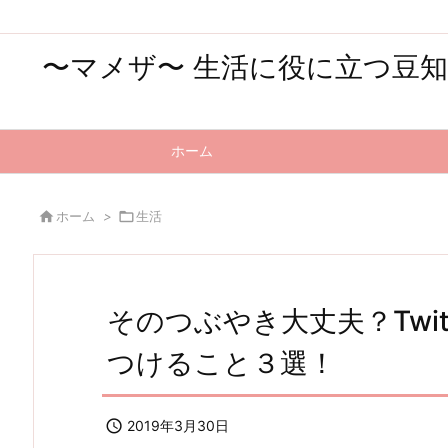
〜マメザ〜 生活に役に立つ豆
ホーム

ホーム
>

生活
そのつぶやき大丈夫？Twi
つけること３選！

2019年3月30日