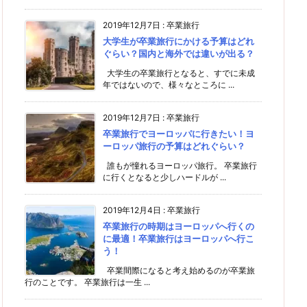
2019年12月7日
:
卒業旅行
大学生が卒業旅行にかける予算はどれ
ぐらい？国内と海外では違いが出る？
大学生の卒業旅行となると、すでに未成
年ではないので、様々なところに ...
2019年12月7日
:
卒業旅行
卒業旅行でヨーロッパに行きたい！ヨ
ーロッパ旅行の予算はどれぐらい？
誰もが憧れるヨーロッパ旅行。 卒業旅行
に行くとなると少しハードルが ...
2019年12月4日
:
卒業旅行
卒業旅行の時期はヨーロッパへ行くの
に最適！卒業旅行はヨーロッパへ行こ
う！
卒業間際になると考え始めるのが卒業旅
行のことです。 卒業旅行は一生 ...