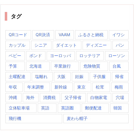
タグ
QRコード
QR決済
VAAM
ふるさと納税
イワシ
カップル
シニア
ダイエット
ディズニー
パン
ベビー
ボンド
ヨーロッパ
ロッテリア
ローソン
予算
北海道
卒業旅行
危険物質
台風
土曜配達
塩離れ
大阪
妊娠
子供服
帰省
年収
年末調整
新幹線
東京
松茸
梅雨
沖縄
海外
消費税
父子帰省
白物家電
穴場
立体駐車場
英語
英語圏
郵便配達
韓国
飛行機
麦わら帽子