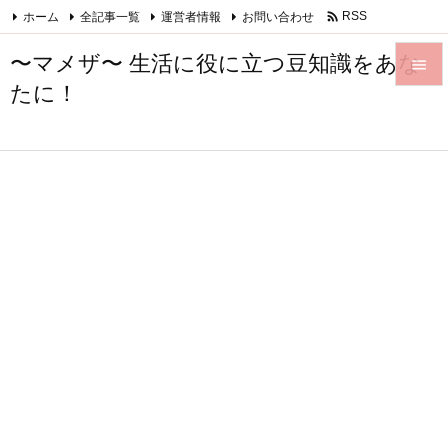

ホーム
全記事一覧
運営者情報
お問い合わせ
RSS
Feedly
〜マメザ〜 生活に役に立つ豆知識をあな

たに！

メニュ

サイド

前へ

次へ

検索