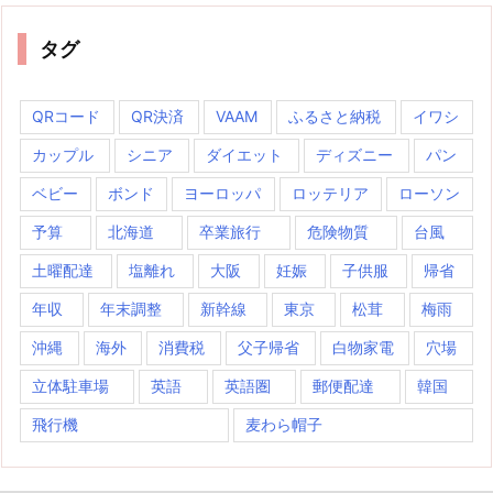
タグ
QRコード
QR決済
VAAM
ふるさと納税
イワシ
カップル
シニア
ダイエット
ディズニー
パン
ベビー
ボンド
ヨーロッパ
ロッテリア
ローソン
予算
北海道
卒業旅行
危険物質
台風
土曜配達
塩離れ
大阪
妊娠
子供服
帰省
年収
年末調整
新幹線
東京
松茸
梅雨
沖縄
海外
消費税
父子帰省
白物家電
穴場
立体駐車場
英語
英語圏
郵便配達
韓国
飛行機
麦わら帽子