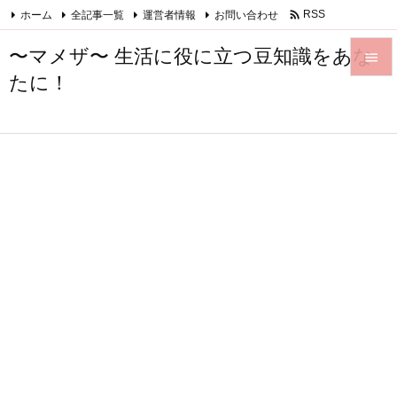

ホーム
全記事一覧
運営者情報
お問い合わせ
RSS
Feedly
〜マメザ〜 生活に役に立つ豆知識をあな

たに！

メニュ

サイド

前へ

次へ

検索