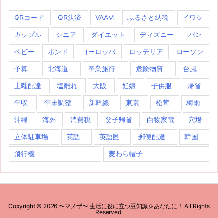
QRコード
QR決済
VAAM
ふるさと納税
イワシ
カップル
シニア
ダイエット
ディズニー
パン
ベビー
ボンド
ヨーロッパ
ロッテリア
ローソン
予算
北海道
卒業旅行
危険物質
台風
土曜配達
塩離れ
大阪
妊娠
子供服
帰省
年収
年末調整
新幹線
東京
松茸
梅雨
沖縄
海外
消費税
父子帰省
白物家電
穴場
立体駐車場
英語
英語圏
郵便配達
韓国
飛行機
麦わら帽子
Copyright ©
2026
〜マメザ〜 生活に役に立つ豆知識をあなたに！
All Rights
Reserved.