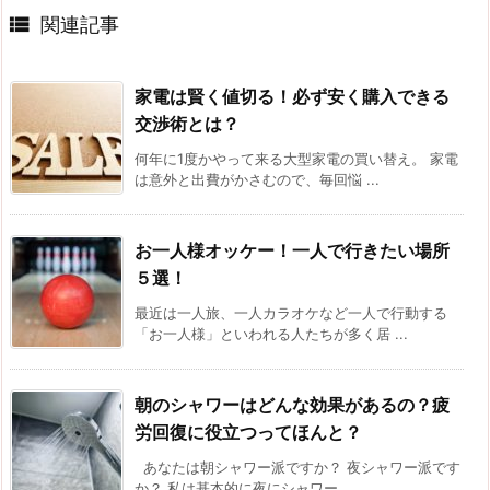

関連記事
家電は賢く値切る！必ず安く購入できる
交渉術とは？
何年に1度かやって来る大型家電の買い替え。 家電
は意外と出費がかさむので、毎回悩 ...
お一人様オッケー！一人で行きたい場所
５選！
最近は一人旅、一人カラオケなど一人で行動する
「お一人様」といわれる人たちが多く居 ...
朝のシャワーはどんな効果があるの？疲
労回復に役立つってほんと？
あなたは朝シャワー派ですか？ 夜シャワー派です
か？ 私は基本的に夜にシャワー ...