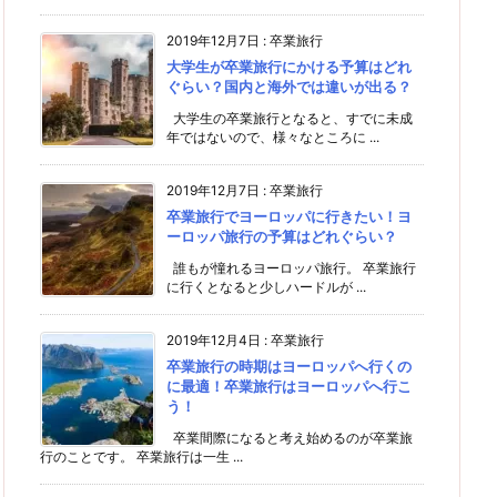
2019年12月7日
:
卒業旅行
大学生が卒業旅行にかける予算はどれ
ぐらい？国内と海外では違いが出る？
大学生の卒業旅行となると、すでに未成
年ではないので、様々なところに ...
2019年12月7日
:
卒業旅行
卒業旅行でヨーロッパに行きたい！ヨ
ーロッパ旅行の予算はどれぐらい？
誰もが憧れるヨーロッパ旅行。 卒業旅行
に行くとなると少しハードルが ...
2019年12月4日
:
卒業旅行
卒業旅行の時期はヨーロッパへ行くの
に最適！卒業旅行はヨーロッパへ行こ
う！
卒業間際になると考え始めるのが卒業旅
行のことです。 卒業旅行は一生 ...