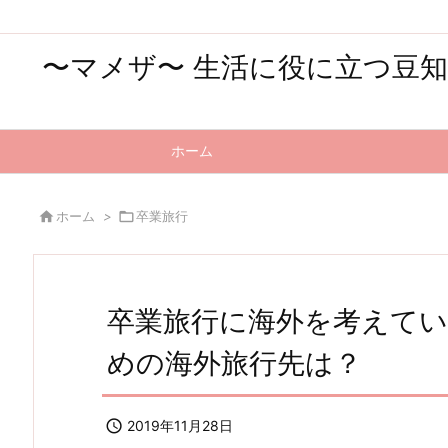
〜マメザ〜 生活に役に立つ豆
ホーム

ホーム
>

卒業旅行
卒業旅行に海外を考えて
めの海外旅行先は？

2019年11月28日