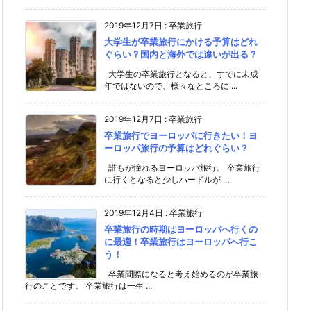
2019年12月7日
:
卒業旅行
大学生が卒業旅行にかける予算はどれ
ぐらい？国内と海外では違いが出る？
大学生の卒業旅行となると、すでに未成
年ではないので、様々なところに ...
2019年12月7日
:
卒業旅行
卒業旅行でヨーロッパに行きたい！ヨ
ーロッパ旅行の予算はどれぐらい？
誰もが憧れるヨーロッパ旅行。 卒業旅行
に行くとなると少しハードルが ...
2019年12月4日
:
卒業旅行
卒業旅行の時期はヨーロッパへ行くの
に最適！卒業旅行はヨーロッパへ行こ
う！
卒業間際になると考え始めるのが卒業旅
行のことです。 卒業旅行は一生 ...