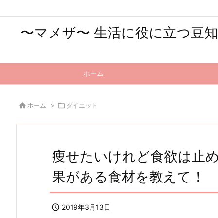
〜マメザ〜 生活に役に立つ豆
ホーム

ホーム
>

ダイエット
痩せたいけれど食欲は止
果がある食材を教えて！

2019年3月13日