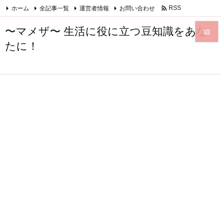

ホーム
全記事一覧
運営者情報
お問い合わせ
RSS
Feedly
〜マメザ〜 生活に役に立つ豆知識をあな

たに！

メニュ

サイド

前へ

次へ

検索