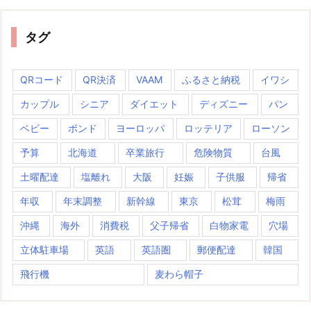
タグ
QRコード
QR決済
VAAM
ふるさと納税
イワシ
カップル
シニア
ダイエット
ディズニー
パン
ベビー
ボンド
ヨーロッパ
ロッテリア
ローソン
予算
北海道
卒業旅行
危険物質
台風
土曜配達
塩離れ
大阪
妊娠
子供服
帰省
年収
年末調整
新幹線
東京
松茸
梅雨
沖縄
海外
消費税
父子帰省
白物家電
穴場
立体駐車場
英語
英語圏
郵便配達
韓国
飛行機
麦わら帽子