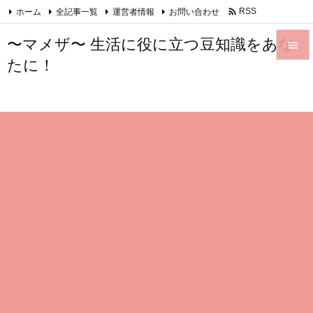

ホーム
全記事一覧
運営者情報
お問い合わせ
RSS
Feedly
〜マメザ〜 生活に役に立つ豆知識をあな

たに！

メニュ

サイド

前へ

次へ

検索