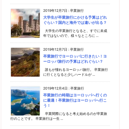
2019年12月7日
:
卒業旅行
大学生が卒業旅行にかける予算はどれ
ぐらい？国内と海外では違いが出る？
大学生の卒業旅行となると、すでに未成
年ではないので、様々なところに ...
2019年12月7日
:
卒業旅行
卒業旅行でヨーロッパに行きたい！ヨ
ーロッパ旅行の予算はどれぐらい？
誰もが憧れるヨーロッパ旅行。 卒業旅行
に行くとなると少しハードルが ...
2019年12月4日
:
卒業旅行
卒業旅行の時期はヨーロッパへ行くの
に最適！卒業旅行はヨーロッパへ行こ
う！
卒業間際になると考え始めるのが卒業旅
行のことです。 卒業旅行は一生 ...