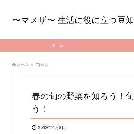
〜マメザ〜 生活に役に立つ豆
ホーム

ホーム
>

料理
春の旬の野菜を知ろう！
う！

2019年4月9日