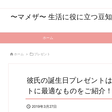
〜マメザ〜 生活に役に立つ豆
ホーム

ホーム
>

プレゼント
彼氏の誕生日プレゼント
トに最適なものをご紹介

2019年3月27日