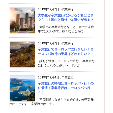
2019年12月7日
:
卒業旅行
大学生が卒業旅行にかける予算はどれ
ぐらい？国内と海外では違いが出る？
大学生の卒業旅行となると、すでに未成
年ではないので、様々なところに ...
2019年12月7日
:
卒業旅行
卒業旅行でヨーロッパに行きたい！ヨ
ーロッパ旅行の予算はどれぐらい？
誰もが憧れるヨーロッパ旅行。 卒業旅行
に行くとなると少しハードルが ...
2019年12月4日
:
卒業旅行
卒業旅行の時期はヨーロッパへ行くの
に最適！卒業旅行はヨーロッパへ行こ
う！
卒業間際になると考え始めるのが卒業旅
行のことです。 卒業旅行は一生 ...