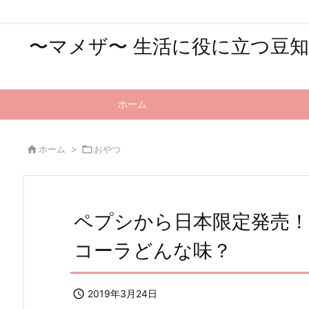
〜マメザ〜 生活に役に立つ豆
ホーム

ホーム
>

おやつ
ペプシから日本限定発売
コーラどんな味？

2019年3月24日