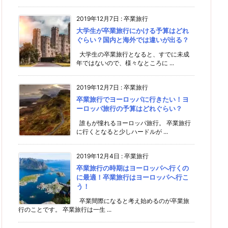
2019年12月7日
:
卒業旅行
大学生が卒業旅行にかける予算はどれ
ぐらい？国内と海外では違いが出る？
大学生の卒業旅行となると、すでに未成
年ではないので、様々なところに ...
2019年12月7日
:
卒業旅行
卒業旅行でヨーロッパに行きたい！ヨ
ーロッパ旅行の予算はどれぐらい？
誰もが憧れるヨーロッパ旅行。 卒業旅行
に行くとなると少しハードルが ...
2019年12月4日
:
卒業旅行
卒業旅行の時期はヨーロッパへ行くの
に最適！卒業旅行はヨーロッパへ行こ
う！
卒業間際になると考え始めるのが卒業旅
行のことです。 卒業旅行は一生 ...