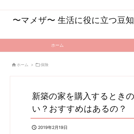
〜マメザ〜 生活に役に立つ豆
ホーム

ホーム
>

保険
新築の家を購入するとき
い？おすすめはあるの？

2019年2月19日